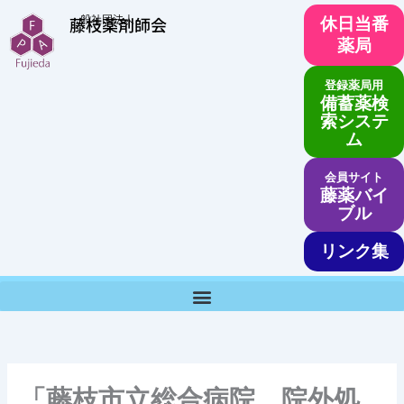
内
一般社団法人
藤枝薬剤師会
休日当番
容
薬局
を
ス
登録薬局用
キ
備蓄薬検
ッ
索システ
ム
プ
会員サイト
藤薬バイ
ブル
リンク集
「藤枝市立総合病院 院外処