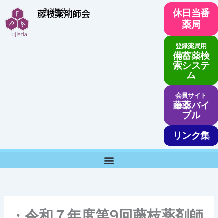
内
一般社団法人
藤枝薬剤師会
休日当番
容
薬局
を
ス
登録薬局用
キ
備蓄薬検
ッ
索システ
ム
プ
会員サイト
藤薬バイ
ブル
リンク集
・令和７年度第9回藤枝薬剤師