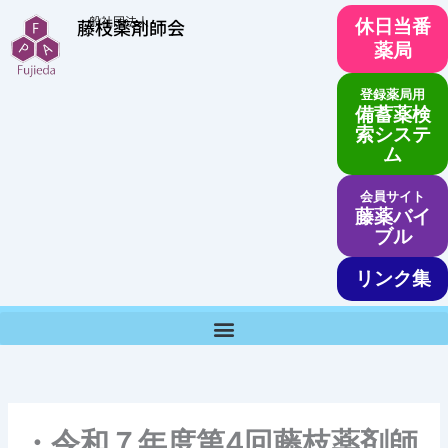
内
一般社団法人
藤枝薬剤師会
休日当番
容
薬局
を
ス
登録薬局用
キ
備蓄薬検
ッ
索システ
ム
プ
会員サイト
藤薬バイ
ブル
リンク集
・令和７年度第4回藤枝薬剤師