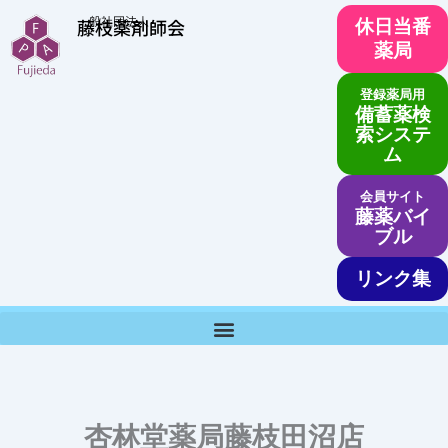
内
一般社団法人
藤枝薬剤師会
休日当番
容
薬局
を
ス
登録薬局用
キ
備蓄薬検
ッ
索システ
ム
プ
会員サイト
藤薬バイ
ブル
リンク集
杏林堂薬局藤枝田沼店