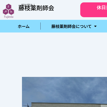
内
一般社団法人
藤枝薬剤師会
休日
容
を
ス
ホーム
藤枝薬剤師会について
キ
ッ
プ