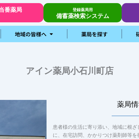
当番薬局
登録薬局用
備蓄薬検索システム
地域の皆様へ
薬局を探す
アイン薬局小石川町店
薬局情
患者様の生活に寄り添い、地域に根ざ
に、在宅訪問、かかりつけ薬剤師等を