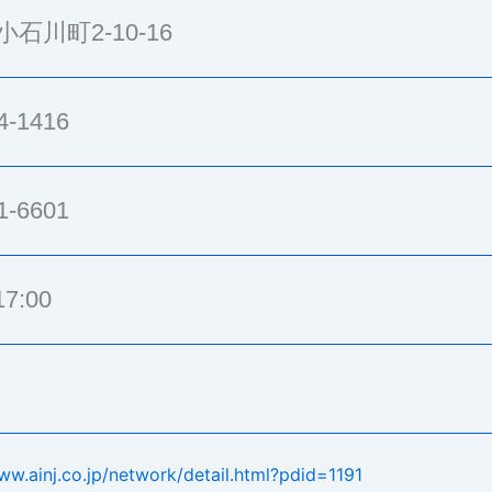
石川町2-10-16
4-1416
1-6601
7:00
ww.ainj.co.jp/network/detail.html?pdid=1191